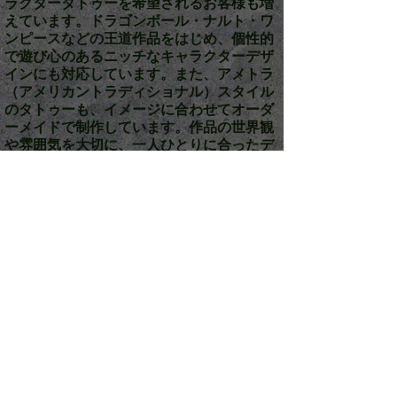
ラクタータトゥーを希望されるお客様も増
えています。ドラゴンボール・ナルト・ワ
ンピースなどの王道作品をはじめ、個性的
で遊び心のあるニッチなキャラクターデザ
インにも対応しています。また、アメトラ
（アメリカントラディショナル）スタイル
のタトゥーも、イメージに合わせてオーダ
ーメイドで制作しています。作品の世界観
や雰囲気を大切に、一人ひとりに合ったデ
ザインをご提案しています。
Wizdom Tattoo｜東京都杉並区・荻窪のタトゥー
スタジオ
ブラック＆グレー・和彫り・レタリング・ワンポイ
ント・カバーアップなど幅広く対応。
JR中央線・総武線「荻窪駅」近く。東京メトロ丸
ノ内線からもアクセス可能で、
吉祥寺(武蔵野市)・杉並・高円寺エリアからも多数
ご来店いただいています。
住所：東京都杉並区荻窪5丁目23-13 コダマビル3F
TEL：03-4446-2074
営業時間：12:00〜21:00