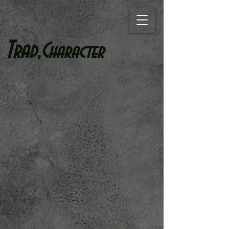
T
rad,C
haracter