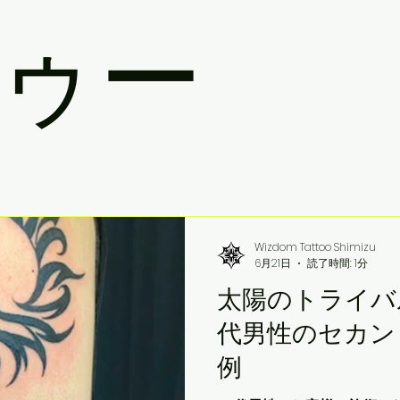
ゥー
Wizdom Tattoo Shimizu
6月21日
読了時間: 1分
太陽のトライバ
代男性のセカン
例