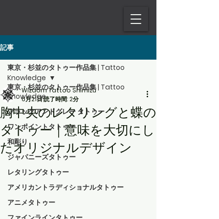
記事
東京・杉並のタトゥー作品集 | Tattoo
Knowledge
東京・杉並のタトゥー作品集 | Tattoo
Wizdom Tattoo Shimizu
Knowledge
6月21日
読了時間: 2分
胸中央のレタリングと蝶の
ブラックアンドグレー タトゥー
タトゥー｜意味を大切にし
ワンポイントタトゥー
和彫り
たオリジナルデザイン
ジャパニーズタトゥー
レタリングタトゥー
アメリカントラディショナルタトゥー
アニメタトゥー
ファインラインタトゥー