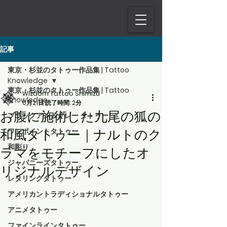
記事
東京・杉並のタトゥー作品集 | Tattoo
Knowledge
東京・杉並のタトゥー作品集 | Tattoo
Wizdom Tattoo Shimizu
Knowledge
6月21日
読了時間: 2分
お腹に施術した九尾の狐の
ブラックアンドグレー タトゥー
和風タトゥー｜ナルトのク
ワンポイントタトゥー
和彫り
ラマをモチーフにしたオ
ジャパニーズタトゥー
リジナルデザイン
レタリングタトゥー
アメリカントラディショナルタトゥー
アニメタトゥー
ファインラインタトゥー