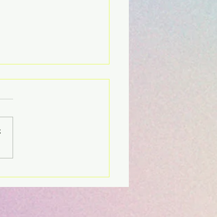
さ
ジ（梵字）タトゥー ファ
トタトゥー