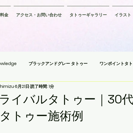
料金
アクセス・お問い合わせ
タトゥーギャラリー
イラスト
wledge
ブラックアンドグレー タトゥー
ワンポイントタト
himizu
6月21日
読了時間: 1分
ングタトゥー
アメリカントラディショナルタトゥー
アニメ
ライバルタトゥー｜30
イバルタトゥー
タトゥー施術例