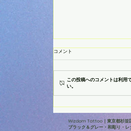
コメント
この投稿へのコメントは利用
い。
女性の肩甲骨に施術した土星
のドットワークタトゥー
Wizdom Tattoo｜東京都
ブラック＆グレー・和彫り・レ